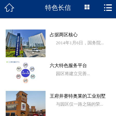



特色长信
首页

项目概况
长信动态
占据两区核心
2014年1月6日，国务院...
户型展示
区位优势
六大特色服务平台
特色长信
园区将建立完善...
政策聚焦
王府井赛特奥莱的工业别墅
园区企业
与园区仅一路之隔的荣...
联系我们