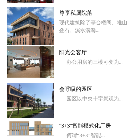
尊享私属院落
现代建筑除了亭台楼阁、堆山
叠石、溪水潺潺...
阳光会客厅
办公用房的三楼可变为...
会呼吸的园区
园区以中央十字景观为...
"3+3"智能模式化厂房
何谓“3+3”智能...