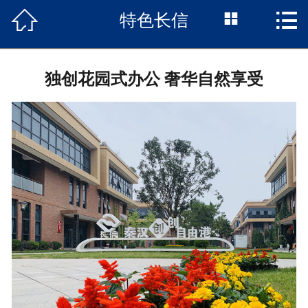



特色长信
首页

项目概况
独创花园式办公 奢华自然享受
长信动态
户型展示
区位优势
特色长信
政策聚焦
园区企业
联系我们