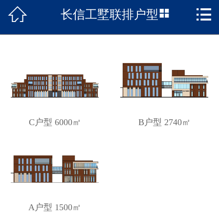



长信工墅联排户型
首页

项目概况
长信动态
户型展示
区位优势
C户型 6000㎡
B户型 2740㎡
特色长信
政策聚焦
园区企业
A户型 1500㎡
联系我们