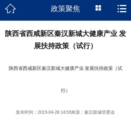



政策聚焦
首页

项目概况
陕西省西咸新区秦汉新城大健康产业 发
长信动态
展扶持政策（试行）
户型展示
区位优势
陕西省西咸新区秦汉新城大健康产业 发展扶持政策（试
特色长信
行）
政策聚焦
园区企业
发布时间：2019-04-28 14:59
来源：秦汉新城管委会
联系我们