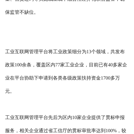
保监管不缺位。
工业互联网管理平台将工业政策细分为13个领域，共发布
政策100余条，覆盖区内77家工业企业，目前已有40多家企
业在平台协助下申请到各类各级政策扶持资金1700多万
元。
工业互联网管理平台先后为区内10家企业提供了贯标申报
服务，相关企业通过省工信厅的贯标审批率达到100%，较