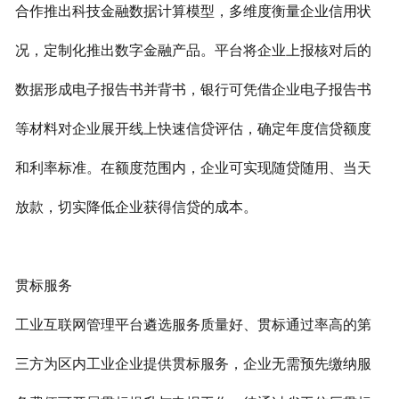
合作推出科技金融数据计算模型，多维度衡量企业信用状
况，定制化推出数字金融产品。平台将企业上报核对后的
数据形成电子报告书并背书，银行可凭借企业电子报告书
等材料对企业展开线上快速信贷评估，确定年度信贷额度
和利率标准。在额度范围内，企业可实现随贷随用、当天
放款，切实降低企业获得信贷的成本。
贯标服务
工业互联网管理平台遴选服务质量好、贯标通过率高的第
三方为区内工业企业提供贯标服务，企业无需预先缴纳服