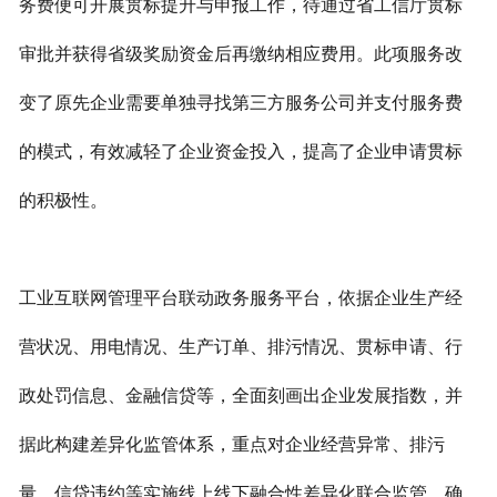
务费便可开展贯标提升与申报工作，待通过省工信厅贯标
审批并获得省级奖励资金后再缴纳相应费用。此项服务改
变了原先企业需要单独寻找第三方服务公司并支付服务费
的模式，有效减轻了企业资金投入，提高了企业申请贯标
的积极性。
工业互联网管理平台联动政务服务平台，依据企业生产经
营状况、用电情况、生产订单、排污情况、贯标申请、行
政处罚信息、金融信贷等，全面刻画出企业发展指数，并
据此构建差异化监管体系，重点对企业经营异常、排污
量、信贷违约等实施线上线下融合性差异化联合监管，确