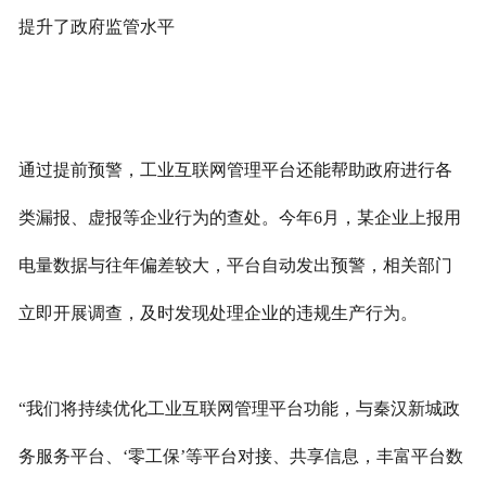
提升了政府监管水平
通过提前预警，工业互联网管理平台还能帮助政府进行各
类漏报、虚报等企业行为的查处。今年6月，某企业上报用
电量数据与往年偏差较大，平台自动发出预警，相关部门
立即开展调查，及时发现处理企业的违规生产行为。
“我们将持续优化工业互联网管理平台功能，与秦汉新城政
务服务平台、‘零工保’等平台对接、共享信息，丰富平台数