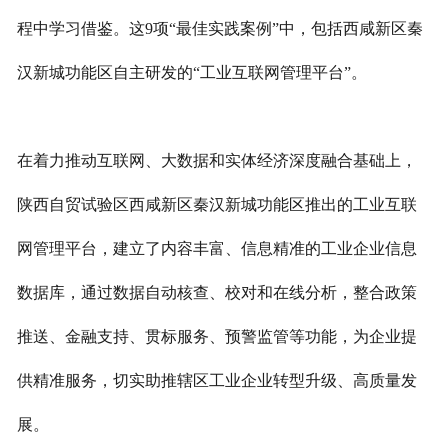
程中学习借鉴。这9项“最佳实践案例”中，包括西咸新区秦
汉新城功能区自主研发的“工业互联网管理平台”。
在着力推动互联网、大数据和实体经济深度融合基础上，
陕西自贸试验区西咸新区秦汉新城功能区推出的工业互联
网管理平台，建立了内容丰富、信息精准的工业企业信息
数据库，通过数据自动核查、校对和在线分析，整合政策
推送、金融支持、贯标服务、预警监管等功能，为企业提
供精准服务，切实助推辖区工业企业转型升级、高质量发
展。